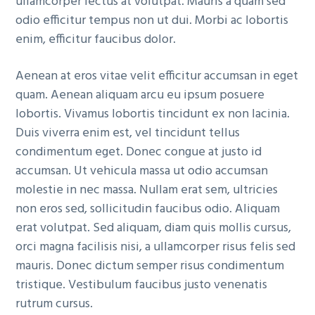
ullamcorper lectus at volutpat. Mauris a quam sed
g
odio efficitur tempus non ut dui. Morbi ac lobortis
a
enim, efficitur faucibus dolor.
t
i
Aenean at eros vitae velit efficitur accumsan in eget
o
quam. Aenean aliquam arcu eu ipsum posuere
n
lobortis. Vivamus lobortis tincidunt ex non lacinia.
Duis viverra enim est, vel tincidunt tellus
condimentum eget. Donec congue at justo id
accumsan. Ut vehicula massa ut odio accumsan
molestie in nec massa. Nullam erat sem, ultricies
non eros sed, sollicitudin faucibus odio. Aliquam
erat volutpat. Sed aliquam, diam quis mollis cursus,
orci magna facilisis nisi, a ullamcorper risus felis sed
mauris. Donec dictum semper risus condimentum
tristique. Vestibulum faucibus justo venenatis
rutrum cursus.