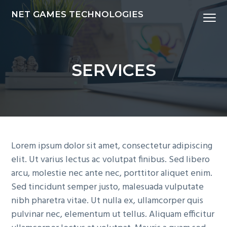
S
S
S
NET GAMES TECHNOLOGIES
Menu
k
k
k
i
i
i
p
p
p
t
t
t
SERVICES
o
o
o
p
m
f
r
a
o
i
i
o
m
n
t
a
c
e
Lorem ipsum dolor sit amet, consectetur adipiscing
r
o
r
elit. Ut varius lectus ac volutpat finibus. Sed libero
y
n
arcu, molestie nec ante nec, porttitor aliquet enim.
n
t
Sed tincidunt semper justo, malesuada vulputate
a
e
nibh pharetra vitae. Ut nulla ex, ullamcorper quis
v
n
pulvinar nec, elementum ut tellus. Aliquam efficitur
i
t